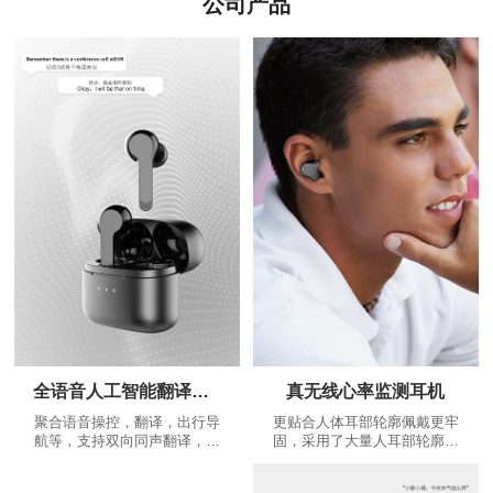
公司产品
全语音人工智能翻译耳机
真无线心率监测耳机
聚合语音操控，翻译，出行导
更贴合人体耳部轮廓佩戴更牢
航等，支持双向同声翻译，是
固，采用了大量人耳部轮廓数
耳朵上的翻译大师，不断增加
据，根据人体工程学设计出更
的个性化功能：精美运动路线
贴合耳道的蓝牙耳机，给您更