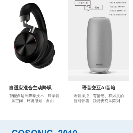
推荐、根据您的推荐相应的跑
舒适，稳固的佩戴体验，告别
步歌曲，越跑越嗨
繁琐的按多键操作，一键实现
多种功能...
自适应混合主动降噪耳机
语音交互AI音箱
智能自适应降噪技术，静享音
语音操控，有情感、有温度的
乐空间，环境感知，自由通
智能音箱，独特麦克风阵列算
话。
法，360°全景声场，音色沉浸
澎湃。