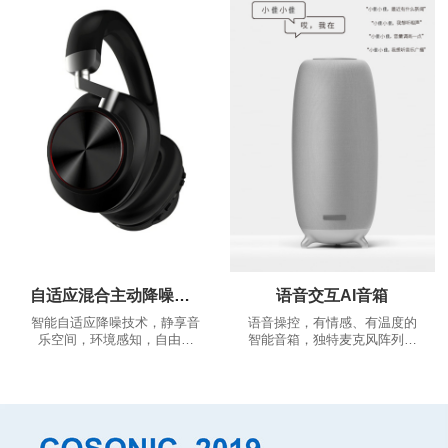
推荐、根据您的推荐相应的跑
舒适，稳固的佩戴体验，告别
步歌曲，越跑越嗨
繁琐的按多键操作，一键实现
多种功能...
自适应混合主动降噪耳机
语音交互AI音箱
智能自适应降噪技术，静享音
语音操控，有情感、有温度的
乐空间，环境感知，自由通
智能音箱，独特麦克风阵列算
话。
法，360°全景声场，音色沉浸
澎湃。