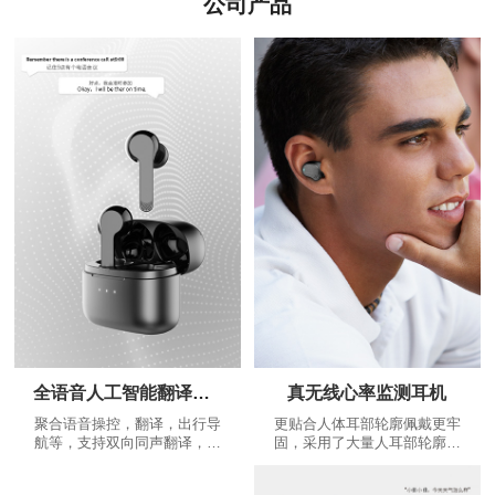
公司产品
全语音人工智能翻译耳机
真无线心率监测耳机
聚合语音操控，翻译，出行导
更贴合人体耳部轮廓佩戴更牢
航等，支持双向同声翻译，是
固，采用了大量人耳部轮廓数
耳朵上的翻译大师，不断增加
据，根据人体工程学设计出更
的个性化功能：精美运动路线
贴合耳道的蓝牙耳机，给您更