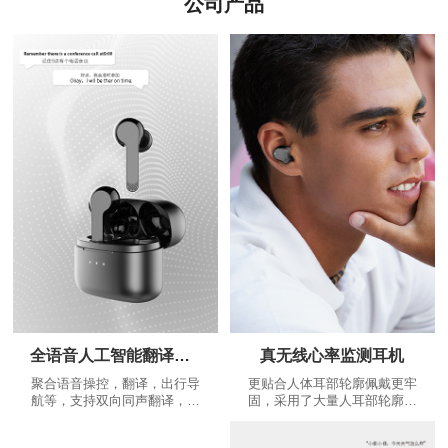
公司产品
全语音人工智能翻译耳机
真无线心率监测耳机
聚合语音操控，翻译，出行导
更贴合人体耳部轮廓佩戴更牢
航等，支持双向同声翻译，是
固，采用了大量人耳部轮廓数
耳朵上的翻译大师，不断增加
据，根据人体工程学设计出更
的个性化功能：精美运动路线
贴合耳道的蓝牙耳机，给您更