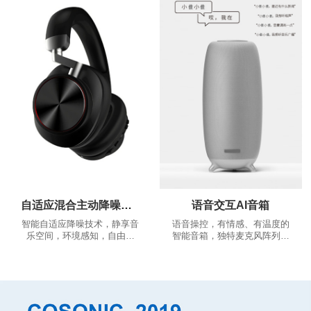
推荐、根据您的推荐相应的跑
舒适，稳固的佩戴体验，告别
步歌曲，越跑越嗨
繁琐的按多键操作，一键实现
多种功能...
自适应混合主动降噪耳机
语音交互AI音箱
智能自适应降噪技术，静享音
语音操控，有情感、有温度的
乐空间，环境感知，自由通
智能音箱，独特麦克风阵列算
话。
法，360°全景声场，音色沉浸
澎湃。