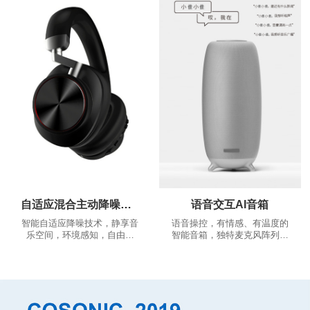
推荐、根据您的推荐相应的跑
舒适，稳固的佩戴体验，告别
步歌曲，越跑越嗨
繁琐的按多键操作，一键实现
多种功能...
自适应混合主动降噪耳机
语音交互AI音箱
智能自适应降噪技术，静享音
语音操控，有情感、有温度的
乐空间，环境感知，自由通
智能音箱，独特麦克风阵列算
话。
法，360°全景声场，音色沉浸
澎湃。