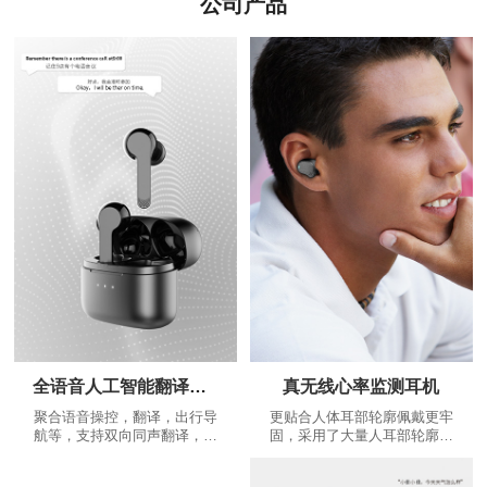
公司产品
全语音人工智能翻译耳机
真无线心率监测耳机
聚合语音操控，翻译，出行导
更贴合人体耳部轮廓佩戴更牢
航等，支持双向同声翻译，是
固，采用了大量人耳部轮廓数
耳朵上的翻译大师，不断增加
据，根据人体工程学设计出更
的个性化功能：精美运动路线
贴合耳道的蓝牙耳机，给您更